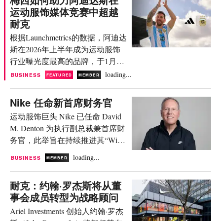
源自篮球巨星科比·布莱恩特。设
运动服饰媒体竞赛中超越
穿。 Credits: Nike Studio Fleece 系
计细节包括灵感源自黑曼巴蛇的
耐克
列采用两种剪裁：贴合度更高的
纹理、田野紫色（Field Purple）的
经典标准剪裁，以及更宽松、休
根据Launchmetrics的数据，阿迪达
底色、金色点缀、虹彩效果的队
闲的超大廓形剪裁。标准剪裁提
斯在2026年上半年成为运动服饰
徽，以及衣领内侧印有的科比名
供三种不同克重的面料，而超大
行业曝光度最高的品牌，于1月1
言：“让这项运动比你刚接触时更
廓形剪裁仅提供重磅面料，以塑
日至6月30日期间创造了19亿美元
loading...
BUSINESS
FEATURED
MEMBER
好”。该服装还采用了 Nike Aero-
造更清晰的轮廓。...
的媒体影响力价值（MIV）。该
FIT 散热技术。 图片来源：Nike
数值较2025年下半年增长了12%，
Nike 任命新首席财务官
该系列涵盖训练服与运动休闲服
使这家德国品牌领先于同期录得
饰，包括夹克、T恤、连帽卫衣、
运动服饰巨头 Nike 已任命 David
17亿美元的耐克。然而，深入分
束脚裤、短裤及阔腿裤，均饰有
M. Denton 为执行副总裁兼首席财
析数据可以发现，这一领先优势
Kobe 的“剑鞘”标志和巴萨队徽。
务官，此举旨在持续推进其“Win
在很大程度上归功于一个名字：
此外，该系列还推出了两款 Nike
Now”转型战略。 Denton 将于 8 月
莱昂内尔·梅西。 上半年，阿迪达
loading...
BUSINESS
MEMBER
鞋履的巴塞罗那足球俱乐部专属
17 日正式加入 Nike，接替现任首
斯五个价值最高的媒体曝光中，
版本：...
席财务官 Matthew Friend。后者将
有四个由梅西本人发布，其中价
耐克：约翰·罗杰斯将从董
卸任该职位，并留任至 9 月 4
值最高的一条创造了270万美元的
事会成员转型为战略顾问
日，以确保工作的平稳过渡。
MIV——Launchmetrics的MIV算法
Ariel Investments 创始人约翰·罗杰
Denton 此前任职于辉瑞公司
旨在为品牌在社交媒体、线上出