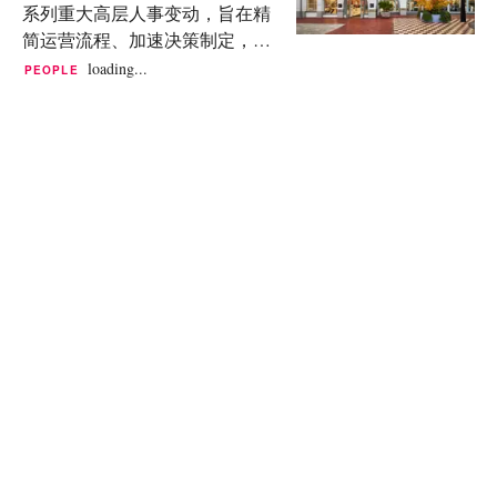
关重要。此次裁员是继去年 8 月
系列重大高层人事变动，旨在精
Grebert 在公司任职近30年后决定
裁减不到 1% 企业员工之后的又一
简运营流程、加速决策制定，并
退休。Grebert 于1997年加入这家
轮人力调整。 勒索软件团伙声称
加强公司与消费者及运动员之间
loading...
PEOPLE
美国公司,在职期间担任过多个全
窃取制造数据 黑客组织 World
的紧密联系。 在致员工的一份备
球及区域领导职务。耐克总裁兼
Leaks(前身为 Hunters International
忘录中，总裁兼首席执行官 Elliott
首席执行官 Elliott Hill 表示,Grebert
勒索软件团伙)于 2026 年...
Hill 表示，此次重组旨在“以此去
一直在制定继任计划,以确保平稳
层级化”，并使耐克转型为一个更
过渡。 César Garcia 将接替 Grebert
加敏捷、技术驱动的组织。 此次
出任欧洲、中东及非洲区副总裁
变革的核心在于设立一个新的职
兼总经理,于2026年2月2日正式生
位——执行副总裁兼首席运营官
效。Garcia 在该品牌工作近25年,
（EVP and COO），该任命将于
职业生涯始于西班牙的...
12 月 8 日生效。在耐克任职近 20
年的资深高管、现任首席供应链
官 Venkatesh
Alagirisamy（“Venky”）将出任该
职。除了领导供应链、规划、运
营、制造和可持续发展业务外，
Alagirisamy 还将负责技术部门，
将公司的端到端数字能力贯穿于