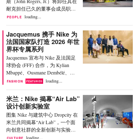
斯（John Rogers, Jr.）将卸任其在
(Pfizer, Inc.)，自 2022 年 5 月起担
版物和平面媒体上的曝光度赋予
耐克担任已久的董事会成员职
任首席财务官兼执行副总裁，拥
一个货币化价值。这位阿根廷球
务，转而担任该美国运动服饰巨
有超过 30 年的财务与运营领导经
loading...
PEOPLE
星也是该品牌在此期间创造价值
头的战略顾问。 耐克宣布，自
验。他还曾在劳氏 (Lowe’s) 和
最高的名人，贡献了1440万美元
2018 年起担任董事会成员的罗杰
CVS Health 等多家全球上市公司
Jacquemus 携手 Nike 为
的MIV，并且其影响力已超出了
斯，在即将于 2026 年 9 月举行的
担任首席财务官。 在 Nike 的新职
法国国家队打造 2026 年世
他自己的个人渠道。他的妻子安
年度股东大会上将不再寻求连
位上，他将领导全球财务部门，
界杯专属系列
东内...
任。 会后，他将出任战略顾问，
与总裁兼首席执行官 Elliott Hill 及
Jacquemus 宣布与 Nike 及法国足
专注于体育未来和社会社群影响
高级领导团队合作，支持公司严
球协会 (FFF) 合作，为 Kylian
力等议题。 执行主席 Mark Parker
谨的执...
Mbappé、Ousmane Dembélé、
在一份声明中，对罗杰斯在任职
Désiré Doué 和 Marcus Thuram 等
loading...
FASHION
FEATURED
期间所提供的指导与支持表示感
法国国家队队员打造 2026 年世界
谢。 Parker 补充道：“我们期待继
杯期间的时尚生活方式胶囊系
米兰：Nike 揭幕“Air Lab”
续受益于他的专业卓识，借助体
列。 2026 年 6 月 16 日星期二，
设计创新实验室
育的力量，推动全球社群产生积
法国国家队将迎来首场比赛，对
极而持久的变革。” 罗杰斯表示，
图集 Nike 与建筑中心 Dropcity 在
阵非洲杯冠军塞内加尔队。届
他期待以新的身份支持耐克，“助
米兰共同揭幕“Air Lab”，一个面
时，Kylian Mbappé、Désiré
力公司在全球范围内对体育、运
向创意社群的全新创新与实验平
Doué、Aurélien Tchouaméni、
动员和社群产生影响并进行投
台。 Nike 于周日宣布，在米兰设
loading...
CULTURE