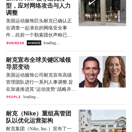
2026春季系列精选鞋履、服饰及
型，应对网络攻击与人力
点的拖累，但被视为维护品牌长
配饰，其设计灵感源自“现代芭蕾
调整
期资产价值的必要之举。 分部业
舞者”。 随后，品牌将于2月3日至
绩与批发渠道增长 尽管总营收持
美国运动服饰巨头耐克已确认正
8日在巴黎 10 Rue de Turenne 开设
平，渠道结构却发生了明显变
在调查一起潜在的网络安全事
另一家快闪店，打造一处体验式
化。批发渠道营收达65亿美元，
件，此前一个勒索团伙声称已泄
空间。这一巴黎概念店将聚焦于
按报告口径增长5%，按固定汇率
露大量内部数据。这一披露恰逢
loading...
BUSINESS
MEMBER
身心健康，提供从瑜伽到把杆课
增长1%，增长主要得益于北美市
该零售商为适应自动化升级而在
等一系列活动，以实体形式诠释
场的强劲需求。 相比之下，耐克
配送中心裁减约 775 个岗位的报
耐克宣布全球关键区域领
品牌理念。 NikeSkims 于
直营（D2C）渠道营...
道。 田纳西州和密西西比州的运
导层变动
Selfridges 百货的快闪店。 图片来
营重组 耐克正在推进其美国物流
源：Skims。 此后，NikeSkims 将
美国运动服饰公司耐克宣布高级
网络的整合。该公司将在位于田
在巴黎的 House of Innovation 旗舰
管理团队进行一系列人事调整,旨
纳西州和密西西比州的配送中心
店、Dover Street Market 等零售商
在加速推进其"运动攻势"战略并优
裁减约 775 名员工。此举是将先
以及...
化全球运营。此次变动涉及欧
loading...
PEOPLE
进技术和自动化整合到供应链中
洲、中东及非洲(EMEA)、大中华
的战略的一部分,旨在降低复杂性
区以及亚太及拉丁美洲(APLA)等
耐克（Nike）重组高管团
并提高响应能力。 管理层表示,这
区域的领导职位。 欧洲、中东及
队以优化运营架构
些变革对于构建更具韧性的运营
非洲区领导层交接 现任欧洲、中
体系、实现长期盈利增长回归至
耐克集团（Nike, Inc.）宣布了一
东及非洲区副总裁兼总经理 Carl