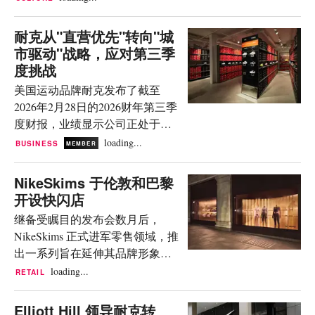
Marcus Thuram、Warren Zaïre-
资”。 他继续说道：“我依然对耐
计周期间，这家运动品巨头首次
Emery、Ousmane Dembélé 和
克的未...
揭秘了该项目。该项目将从秋季
耐克从"直营优先"转向"城
Michael Olise 等已然成为时尚风向
开始作为 Dropcity 的永久组成部
市驱动"战略，应对第三季
标的球员们，将成为万众瞩目的
分向公众开放。该实验室为设计
度挑战
焦点。 同日，由 Jacquemus 构
师提供包括机械臂和热成型机在
思、法国队装备赞助商...
美国运动品牌耐克发布了截至
内的尖端技术，以探索“空气”作为
2026年2月28日的2026财年第三季
设计元素在产品开发中的应用。
度财报，业绩显示公司正处于战
为庆祝开幕，同期举办的展览展
略调整期。本季度营收达113亿美
loading...
BUSINESS
MEMBER
出了约 100 件此前未曾公开的原
元，按报告口径与去年同期持
型和材料样本，生动呈现了 Nike
平；按固定汇率计算，营收下降
NikeSkims 于伦敦和巴黎
Air 科技的演变历程。 Nike 米兰
3%。 财报发布之际，这家总部位
开设快闪店
“Air Lab” 图片来源：Nike Nike 米
于俄勒冈州比弗顿的集团正持续
兰“Air Lab” 图片来源：Nike 卓越
继备受瞩目的发布会数月后，
推进"Win Now"计划——一系列旨
设计工作室副总裁 Golnaz Armin
NikeSkims 正式进军零售领域，推
在改善市场健康度的纠偏措施。
解释道：“Nike 一直拥有一种实验
出一系列旨在延伸其品牌形象的
耐克总裁兼首席执行官Elliott Hill
性的、注重实践的...
快闪体验。 该品牌首个临时空间
loading...
RETAIL
表示，公司正有意清理经典鞋款
选址于伦敦 Selfridges 百货，快闪
系列中的"不健康库存"。这一主动
店将持续至3月5日。店内将发售
Elliott Hill 领导耐克转
调整对本季度业绩造成了5个百分