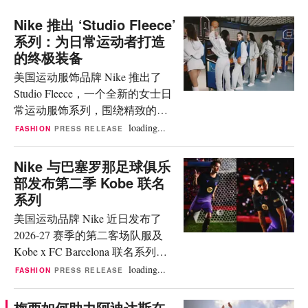
Nike 推出 ‘Studio Fleece’
系列：为日常运动者打造
的终极装备
美国运动服饰品牌 Nike 推出了
Studio Fleece，一个全新的女士日
常运动服饰系列，围绕精致的廓
形比例、高品质的饰面工艺和多
loading...
FASHION
PRESS RELEASE
功能的造型风格打造。该系列涵
盖圆领卫衣、四分之一拉链卫
Nike 与巴塞罗那足球俱乐
衣、全拉链和套头连帽衫、短裤
部发布第二季 Kobe 联名
和运动长裤。 该系列的设计灵感
系列
源自全球 300 多名女性的反馈，
美国运动品牌 Nike 近日发布了
旨在优化每一款单品的柔软度、
2026-27 赛季的第二客场队服及
舒适性、结构感和色彩表现。
Kobe x FC Barcelona 联名系列。
Nike 表示，这些反馈尤其对 ‘Total
该系列连续第二个赛季将 Kobe 的
loading...
FASHION
PRESS RELEASE
Black’ 配色系列中的每一件单品都
“剑鞘”标志与俱乐部徽章相结合。
产生了深远影响，使服装穿着更
据 Nike 透露，该队服的设计灵感
梅西如何助力阿迪达斯在
舒适、性能更卓越、更经久耐