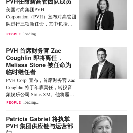
PVH任命新高管团队成员
LVMH旗下的丝芙兰
进一步深化了他与 Calvin Klein 的
（Sephora），自2018年起担任全
美国时尚集团PVH
合作关系。自 2023 年 3 月起，他
球首席运营官及全球首席财务
Corporation（PVH）宣布对高管团
便担任该品牌的全球品牌大使，
官。在这家美妆零售商任职的14
队进行三项新任命，其中包括两
并已出镜多季广告大片。 Jung
年间，Rollier在推动业务国际化扩
项内部晋升，旨在加速推进集团
Kook for Calvin Klein 胶囊系列共
loading...
PEOPLE
张方面发挥了举足轻重的作用。
多年期战略增长计划的执行。
包含 20 件男女单品，以 Jung
在此之前，Rollier曾在丝芙兰担任
Adelyn Cheong晋升为PVH美洲区
Kook 叛逆不羁的个人风格视角重
PVH 首席财务官 Zac
多个高级管理职务，...
首席执行官。在这一职位上，
塑了品牌的经典基础款，将机车
Coughlin 即将离任，
Cheong将负责Calvin Klein和
骑士态度与 Calvin Klein 标志性的
Melissa Stone 被任命为
Tommy Hilfiger品牌在美洲地区的
设计语言巧妙融合。 Jung Kook 出
临时继任者
业务。她接替了已加入Gap Inc担
镜 Calvin Klein 广告大片 图片来
PVH Corp. 宣布，首席财务官 Zac
任全球品牌总裁兼Banana Republic
源：Calvin...
Coughlin 将于年底离任，转投音
首席执行官的Donald Kohler。
频娱乐公司 Sirius XM。他将履职
Cheong于2018年加入PVH，负责
至十二月底，并会参加公司即将
Tommy Hilfiger亚太区业务，随后
loading...
PEOPLE
举行的第三季度财报电话会议。
于2021年被任命为PVH中国区总
公司已启动全球招聘以物色其继
裁，主导数字化转型与电商业务
Patricia Gabriel 将执掌
任者，并任命资深高管 Melissa
增长。在她调任美国职位后，
PVH 集团供应链与运营部
Stone——现任全球财务规划与分
Ying Wu将被任命为PVH中国区总
门